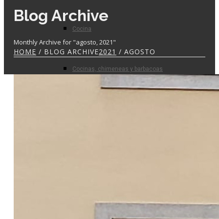
Blog Archive
Cocina
Monthly Archive for "agosto, 2021"
HOME
/ BLOG ARCHIVE
2021
/ AGOSTO
Cocinas, chimeneas y barbacoas
Prefabricados
Planta de hormigón
Para el profesional