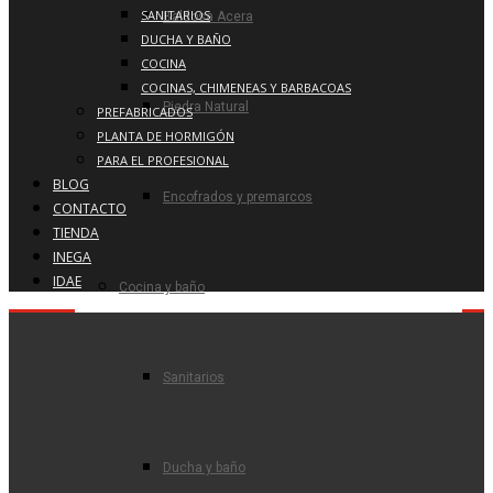
SANITARIOS
Baldosa Acera
DUCHA Y BAÑO
COCINA
COCINAS, CHIMENEAS Y BARBACOAS
Piedra Natural
PREFABRICADOS
PLANTA DE HORMIGÓN
PARA EL PROFESIONAL
BLOG
Encofrados y premarcos
CONTACTO
TIENDA
INEGA
IDAE
Cocina y baño
Sanitarios
Ducha y baño