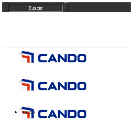
correo@bloquescando.com
982 310 353
INICIO