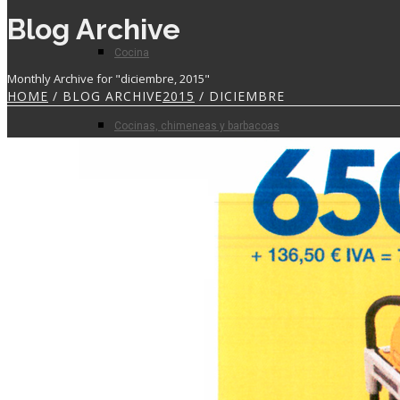
Blog Archive
Cocina
Monthly Archive for "diciembre, 2015"
HOME
/ BLOG ARCHIVE
2015
/ DICIEMBRE
Cocinas, chimeneas y barbacoas
Prefabricados
Planta de hormigón
Para el profesional