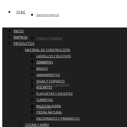
IDAE
Saneamientos
INICIO
EMPRESA
Vigas y Forjados
PRODUCTOS
MATERIAL DE CONSTRUCCIÓN
LADRILLOS Y BLOQUES
Aislantes
CEMENTOS
ÁRIDOS
SANEAMIENTOS
VIGAS Y FORJADOS
Plaquetas y azulejos
AISLANTES
PLAQUETAS Y AZULEJOS
CUBIERTAS
BALDOSA ACERA
Cubiertas
PIEDRA NATURAL
ENCOFRADOS Y PREMARCOS
COCINA Y BAÑO