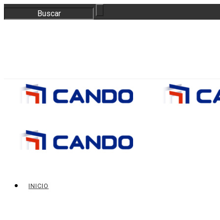
correo@bloquescando.com
982 310 353
INICIO