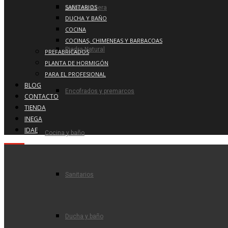
SANITARIOS
Baldosa Acera
DUCHA Y BAÑO
COCINA
COCINAS, CHIMENEAS Y BARBACOAS
Piedra Natural
PREFABRICADOS
PLANTA DE HORMIGÓN
PARA EL PROFESIONAL
BLOG
Encofrados y premarcos
CONTACTO
TIENDA
INEGA
IDAE
Cocina y baño
Sanitarios
Ducha y baño