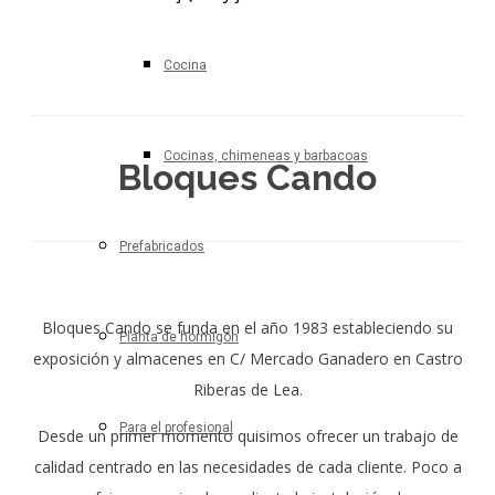
Cocina
Cocinas, chimeneas y barbacoas
Bloques Cando
Prefabricados
Bloques Cando se funda en el año 1983 estableciendo su
Planta de hormigón
exposición y almacenes en C/ Mercado Ganadero en Castro
Riberas de Lea.
Para el profesional
Desde un primer momento quisimos ofrecer un trabajo de
calidad centrado en las necesidades de cada cliente. Poco a