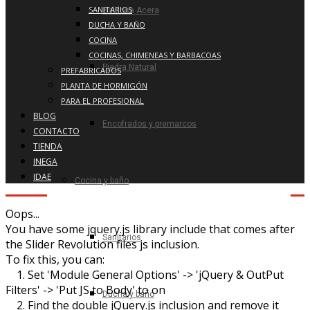
SANITARIOS
Baldosa Acera
DUCHA Y BAÑO
COCINA
COCINAS, CHIMENEAS Y BARBACOAS
Piedra Natural
PREFABRICADOS
PLANTA DE HORMIGÓN
PARA EL PROFESIONAL
BLOG
Encofrados y premarcos
CONTACTO
TIENDA
INEGA
IDAE
Cocina y baño
Oops...
You have some jquery.js library include that comes after
Sanitarios
the Slider Revolution files js inclusion.
To fix this, you can:
1. Set 'Module General Options' -> 'jQuery & OutPut
Filters' -> 'Put JS to Body' to on
Ducha y baño
2. Find the double jQuery.js inclusion and remove it