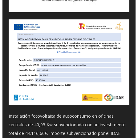
Instalación fotovoltaica de autoconsumo en oficinas
centrales de 40,95 Kw subvencionada con un investimento
total de 44.116,60€. Importe subvencionado por el IDAE