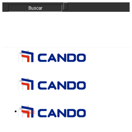
correo@bloquescando.com
982 310 353
INICIO