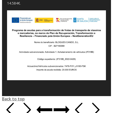
14.584€.
Back to top