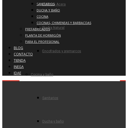
SANITARIOS
Baldosa Acera
DUCHA Y BAÑO
COCINA
COCINAS, CHIMENEAS Y BARBACOAS
Piedra Natural
PREFABRICADOS
PLANTA DE HORMIGÓN
PARA EL PROFESIONAL
BLOG
Encofrados y premarcos
CONTACTO
TIENDA
INEGA
IDAE
Cocina y baño
Sanitarios
Ducha y baño