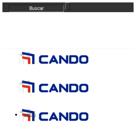
correo@bloquescando.com
982 310 353
INICIO