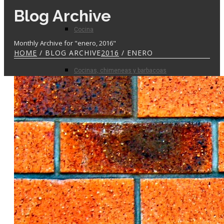
Blog Archive
Cocina
Monthly Archive for "enero, 2016"
HOME
/ BLOG ARCHIVE
2016
/ ENERO
Cocinas, chimeneas y barbacoas
Prefabricados
Planta de hormigón
Para el profesional