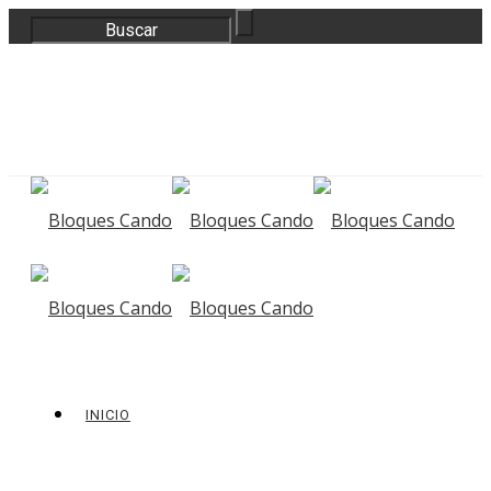
correo@bloquescando.com
982 310 353
INICIO