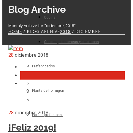
Blog Archive
Cocina
Monthly Archive for "diciembre, 2018"
HOME
/ BLOG ARCHIVE
2018
/ DICIEMBRE
Cocinas, chimeneas y barbacoas
28
diciembre 2018
Prefabricados
Planta de hormigón
28
diciembre 2018
Para el profesional
¡Feliz 2019!