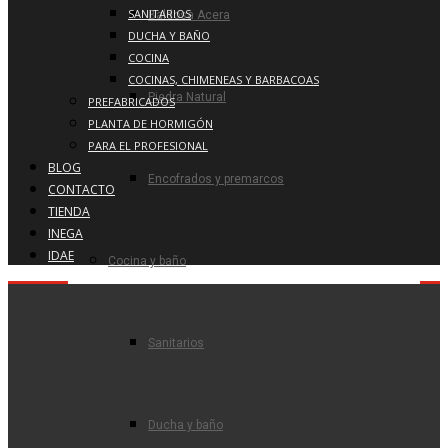
SANITARIOS
Baldosa Acera
DUCHA Y BAÑO
COCINA
COCINAS, CHIMENEAS Y BARBACOAS
Piedra Natural
PREFABRICADOS
PLANTA DE HORMIGÓN
PARA EL PROFESIONAL
BLOG
Encofrados y premarcos
CONTACTO
TIENDA
INEGA
IDAE
Cocina y baño
Sanitarios
Ducha y baño