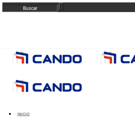
correo@bloquescando.com
982 310 353
INICIO