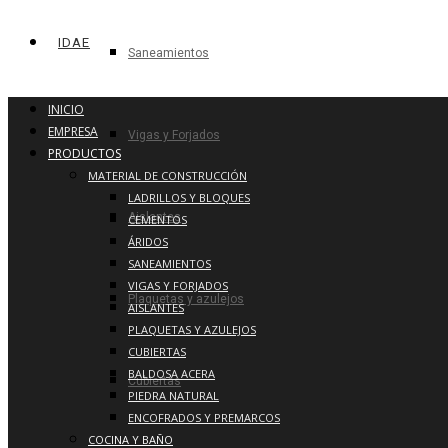
IDAE
Saneamientos
INICIO
EMPRESA
Vigas y Forjados
PRODUCTOS
MATERIAL DE CONSTRUCCIÓN
LADRILLOS Y BLOQUES
Aislantes
CEMENTOS
ÁRIDOS
SANEAMIENTOS
VIGAS Y FORJADOS
Plaquetas y azulejos
AISLANTES
PLAQUETAS Y AZULEJOS
CUBIERTAS
BALDOSA ACERA
Cubiertas
PIEDRA NATURAL
ENCOFRADOS Y PREMARCOS
COCINA Y BAÑO