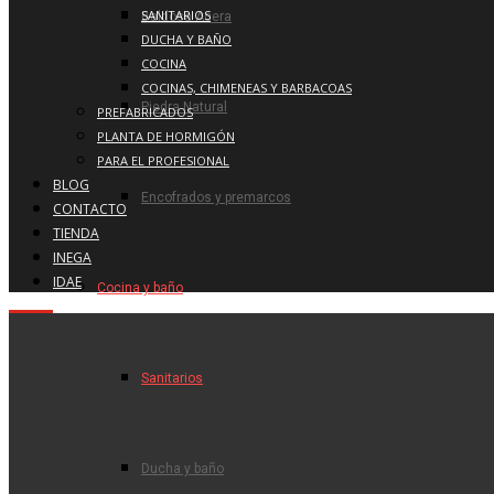
SANITARIOS
Baldosa Acera
DUCHA Y BAÑO
COCINA
COCINAS, CHIMENEAS Y BARBACOAS
Piedra Natural
PREFABRICADOS
PLANTA DE HORMIGÓN
PARA EL PROFESIONAL
BLOG
Encofrados y premarcos
CONTACTO
TIENDA
INEGA
IDAE
Cocina y baño
Sanitarios
Ducha y baño