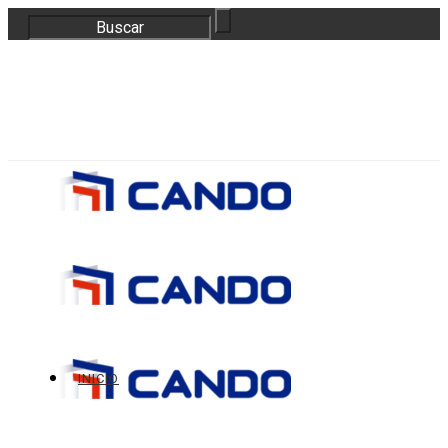
correo@bloquescando.com
982 310 353
INICIO