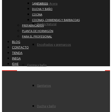
SANITARIOS
Baldosa Acera
DUCHA Y BAÑO
COCINA
COCINAS, CHIMENEAS Y BARBACOAS
Piedra Natural
PREFABRICADOS
PLANTA DE HORMIGÓN
PARA EL PROFESIONAL
BLOG
Encofrados y premarcos
CONTACTO
TIENDA
INEGA
IDAE
Cocina y baño
Sanitarios
Ducha y baño