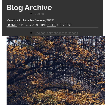
Blog Archive
Cocina
Monthly Archive for "enero, 2019"
HOME
/ BLOG ARCHIVE
2019
/ ENERO
Cocinas, chimeneas y barbacoas
Prefabricados
Planta de hormigón
Para el profesional