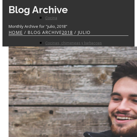
Blog Archive
Cocina
Monthly Archive for "julio, 2018"
HOME
/ BLOG ARCHIVE
2018
/ JULIO
Cocinas, chimeneas y barbacoas
Prefabricados
Planta de hormigón
Para el profesional