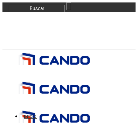
correo@bloquescando.com
982 310 353
INICIO