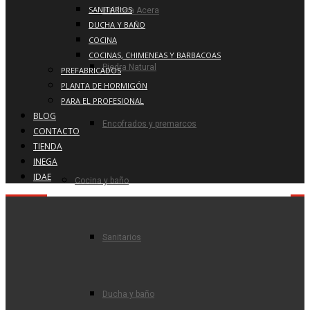
SANITARIOS
Baldosa Acera
DUCHA Y BAÑO
COCINA
COCINAS, CHIMENEAS Y BARBACOAS
Piedra Natural
PREFABRICADOS
PLANTA DE HORMIGÓN
PARA EL PROFESIONAL
BLOG
Encofrados y premarcos
CONTACTO
TIENDA
INEGA
IDAE
Cocina y baño
Sanitarios
Ducha y baño