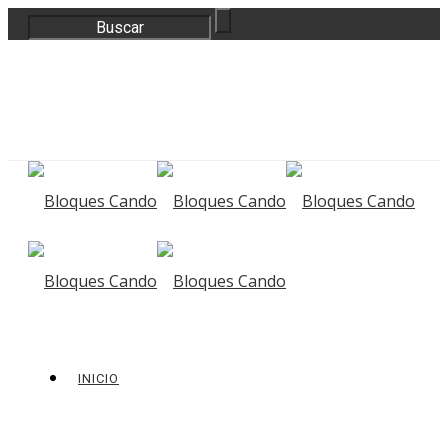
correo@bloquescando.com
982 310 353
INICIO