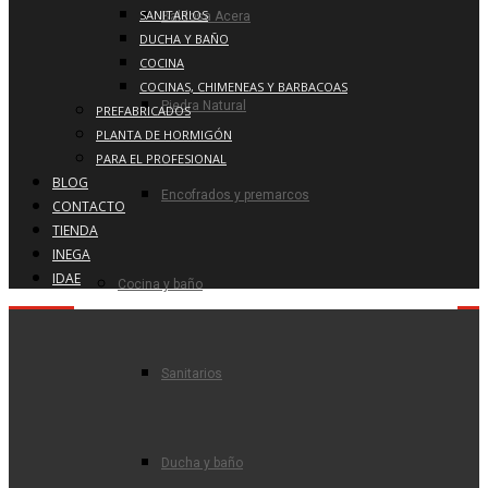
SANITARIOS
Baldosa Acera
DUCHA Y BAÑO
COCINA
COCINAS, CHIMENEAS Y BARBACOAS
Piedra Natural
PREFABRICADOS
PLANTA DE HORMIGÓN
PARA EL PROFESIONAL
BLOG
Encofrados y premarcos
CONTACTO
TIENDA
INEGA
IDAE
Cocina y baño
Sanitarios
Ducha y baño