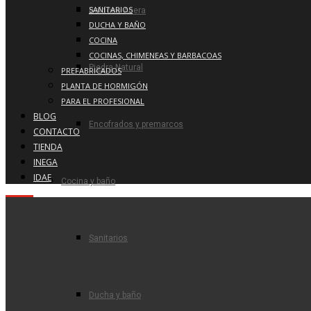
SANITARIOS
Baldosa Acera
DUCHA Y BAÑO
COCINA
COCINAS, CHIMENEAS Y BARBACOAS
Piedra Natural
PREFABRICADOS
PLANTA DE HORMIGÓN
PARA EL PROFESIONAL
BLOG
Encofrados y premarcos
CONTACTO
TIENDA
INEGA
IDAE
Cocina y baño
Sanitarios
Ducha y baño