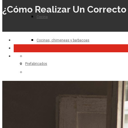
¿Cómo Realizar Un Correcto
Cocina
Cocinas, chimeneas y barbacoas
Prefabricados
Planta de hormigón
Para el profesional