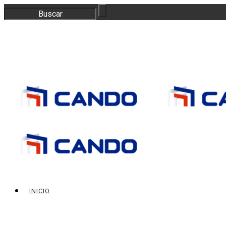
correo@bloquescando.com
982 310 353
INICIO