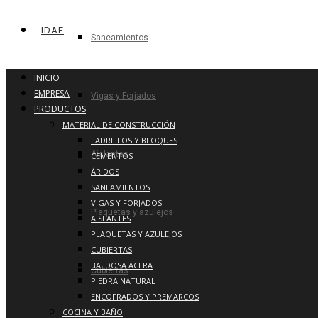
IDAE
Saneamientos
INICIO
EMPRESA
Vigas y Forjados
PRODUCTOS
MATERIAL DE CONSTRUCCIÓN
LADRILLOS Y BLOQUES
Aislantes
CEMENTOS
ÁRIDOS
SANEAMIENTOS
VIGAS Y FORJADOS
Plaquetas y azulejos
AISLANTES
PLAQUETAS Y AZULEJOS
CUBIERTAS
BALDOSA ACERA
Cubiertas
PIEDRA NATURAL
ENCOFRADOS Y PREMARCOS
COCINA Y BAÑO