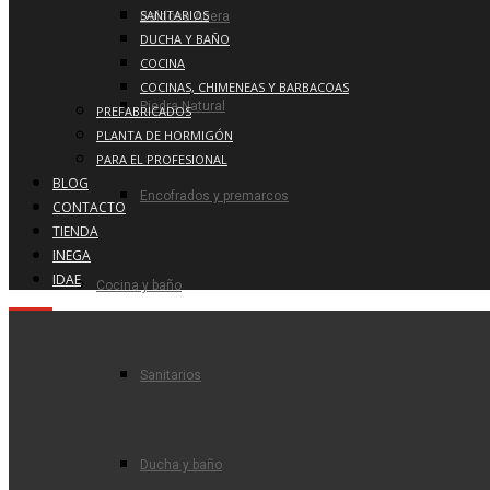
SANITARIOS
Baldosa Acera
DUCHA Y BAÑO
COCINA
COCINAS, CHIMENEAS Y BARBACOAS
Piedra Natural
PREFABRICADOS
PLANTA DE HORMIGÓN
PARA EL PROFESIONAL
BLOG
Encofrados y premarcos
CONTACTO
TIENDA
INEGA
IDAE
Cocina y baño
Sanitarios
Ducha y baño