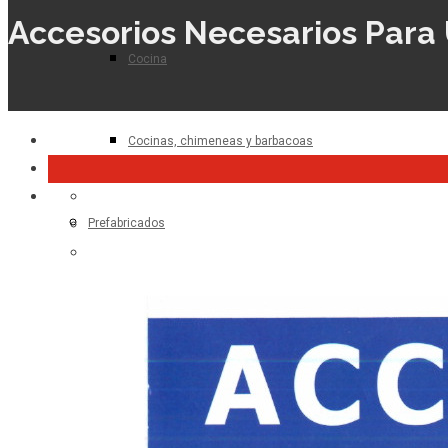
Accesorios Necesarios Para
Cocina
Cocinas, chimeneas y barbacoas
Prefabricados
Planta de hormigón
Para el profesional