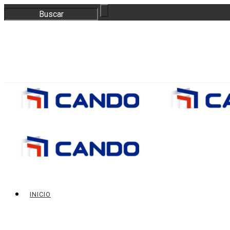
correo@bloquescando.com
982 310 353
INICIO