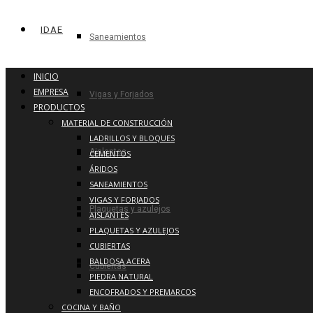
IDAE
Saneamientos
INICIO
EMPRESA
Vigas y Forjados
PRODUCTOS
MATERIAL DE CONSTRUCCIÓN
LADRILLOS Y BLOQUES
Aislantes
CEMENTOS
ÁRIDOS
SANEAMIENTOS
VIGAS Y FORJADOS
Plaquetas y azulejos
AISLANTES
PLAQUETAS Y AZULEJOS
CUBIERTAS
BALDOSA ACERA
Cubiertas
PIEDRA NATURAL
ENCOFRADOS Y PREMARCOS
COCINA Y BAÑO