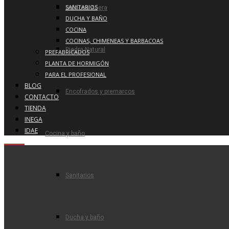
SANITARIOS
Baldosa Acera
DUCHA Y BAÑO
COCINA
COCINAS, CHIMENEAS Y BARBACOAS
Piedra Natural
PREFABRICADOS
PLANTA DE HORMIGÓN
PARA EL PROFESIONAL
BLOG
Encofrados y premarcos
CONTACTO
TIENDA
INEGA
IDAE
Cocina y baño
Sanitarios
Ducha y baño