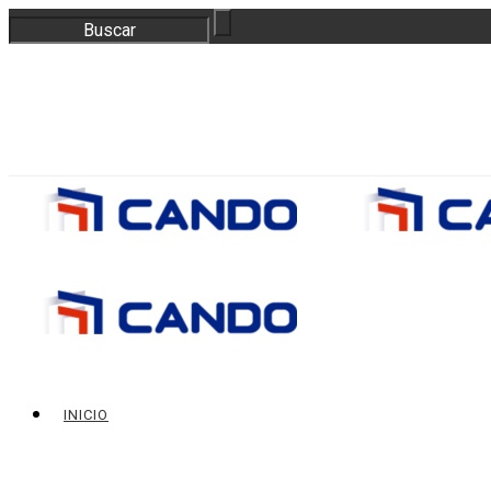
correo@bloquescando.com
982 310 353
INICIO