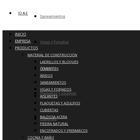
IDAE
Saneamientos
INICIO
EMPRESA
Vigas y Forjados
PRODUCTOS
MATERIAL DE CONSTRUCCIÓN
LADRILLOS Y BLOQUES
Aislantes
CEMENTOS
ÁRIDOS
SANEAMIENTOS
VIGAS Y FORJADOS
Plaquetas y azulejos
AISLANTES
PLAQUETAS Y AZULEJOS
CUBIERTAS
BALDOSA ACERA
Cubiertas
PIEDRA NATURAL
ENCOFRADOS Y PREMARCOS
COCINA Y BAÑO