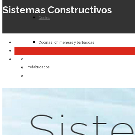
Sistemas Constructivos
Cocina
Cocinas, chimeneas y barbacoas
Prefabricados
Planta de hormigón
Para el profesional