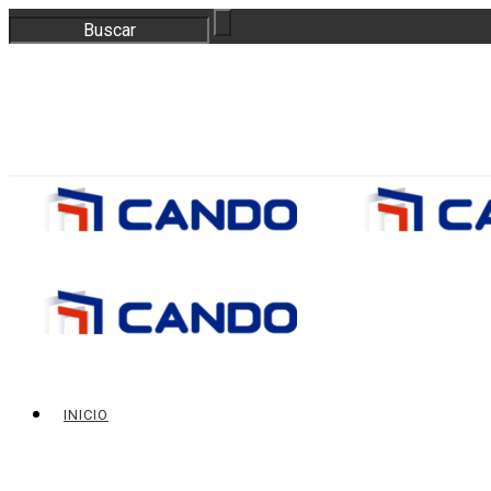
correo@bloquescando.com
982 310 353
INICIO