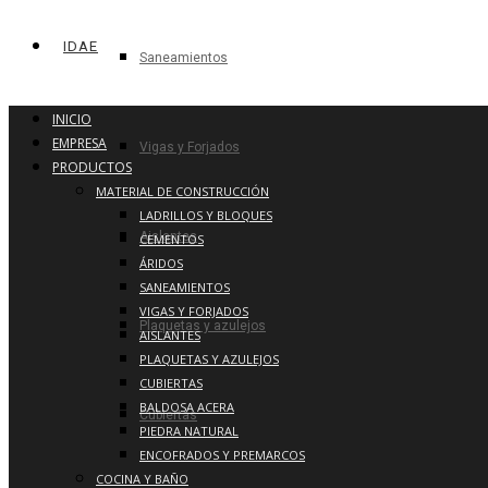
IDAE
Saneamientos
INICIO
EMPRESA
Vigas y Forjados
PRODUCTOS
MATERIAL DE CONSTRUCCIÓN
LADRILLOS Y BLOQUES
Aislantes
CEMENTOS
ÁRIDOS
SANEAMIENTOS
VIGAS Y FORJADOS
Plaquetas y azulejos
AISLANTES
PLAQUETAS Y AZULEJOS
CUBIERTAS
BALDOSA ACERA
Cubiertas
PIEDRA NATURAL
ENCOFRADOS Y PREMARCOS
COCINA Y BAÑO