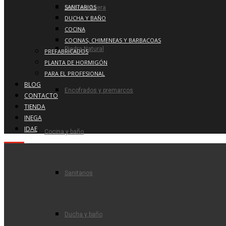
SANITARIOS
Baldosa Acera
DUCHA Y BAÑO
COCINA
COCINAS, CHIMENEAS Y BARBACOAS
Piedra Natural
PREFABRICADOS
PLANTA DE HORMIGÓN
PARA EL PROFESIONAL
BLOG
Encofrados y premarcos
CONTACTO
TIENDA
INEGA
IDAE
Cocina y baño
Sanitarios
Ducha y baño