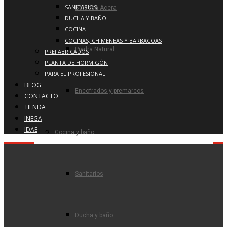
SANITARIOS
Baldosa Acera
DUCHA Y BAÑO
COCINA
COCINAS, CHIMENEAS Y BARBACOAS
Piedra Natural
PREFABRICADOS
PLANTA DE HORMIGÓN
PARA EL PROFESIONAL
BLOG
Encofrados y premarcos
CONTACTO
TIENDA
INEGA
IDAE
Cocina y baño
Sanitarios
Ducha y baño