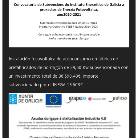
Instalación fotovoltaica de autoconsumo en fábrica de
prefabricados de hormigón de 39,60 Kw subvencionada con
un investimento total de 36.590,40€. Importe
subvencionado por el INEGA 13.608€.