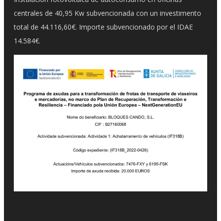
centrales de 40,95 Kw subvencionada con un investimento
total de 44.116,60€. Importe subvencionado por el IDAE
14.584€.