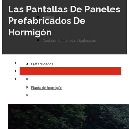
Las Pantallas De Paneles
Cocina
Prefabricados De
Hormigón
Cocinas, chimeneas y barbacoas
Prefabricados
Planta de hormigón
Para el profesional