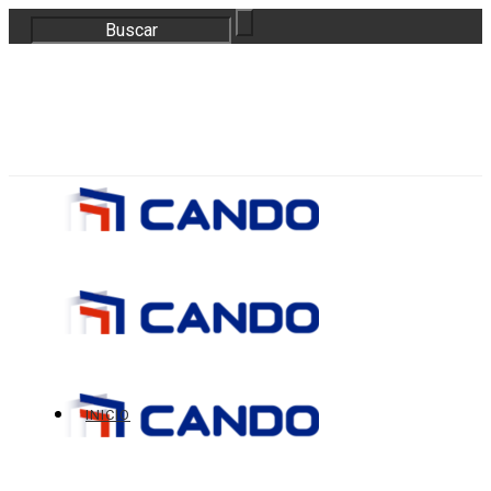
correo@bloquescando.com
982 310 353
INICIO