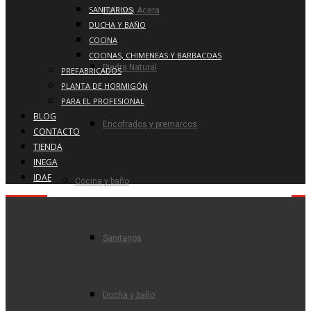
SANITARIOS
Baldosa Acera
DUCHA Y BAÑO
COCINA
COCINAS, CHIMENEAS Y BARBACOAS
Piedra Natural
PREFABRICADOS
PLANTA DE HORMIGÓN
PARA EL PROFESIONAL
BLOG
Encofrados y premarcos
CONTACTO
TIENDA
INEGA
IDAE
Cocina y baño
Sanitarios
Ducha y baño