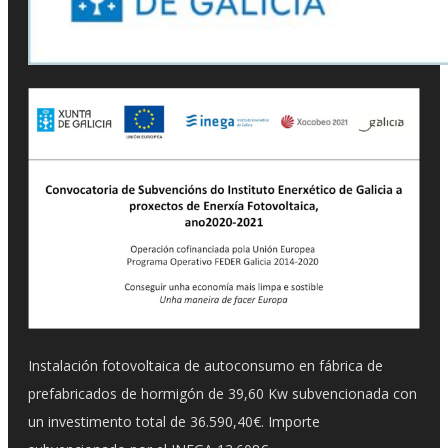
Instalación fotovoltaica de autoconsumo en fábrica de
prefabricados de hormigón de 39,60 Kw subvencionada con
un investimento total de 36.590,40€. Importe