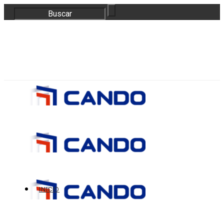
correo@bloquescando.com
982 310 353
INICIO