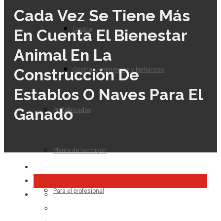
Cada Vez Se Tiene Más
Cocina
En Cuenta El Bienestar
Animal En La
Construcción De
Cocinas, chimeneas y barbacoas
Establos O Naves Para El
Ganado
Prefabricados
Planta de hormigón
Para el profesional