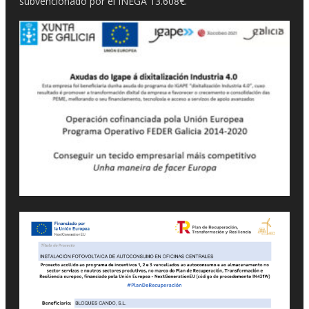
subvencionado por el INEGA 13.608€.