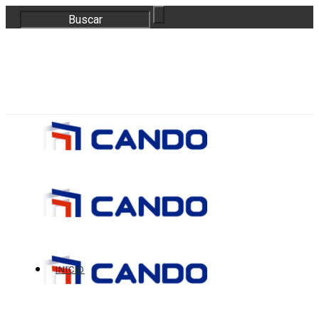
correo@bloquescando.com
982 310 353
INICIO