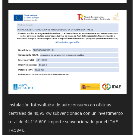
Instalación fotovoltaica de autoconsumo en oficinas
centrales de 40,95 Kw subvencionada con un investimento
total de 44.116,60€. Importe subvencionado por el IDAE
14.584€.