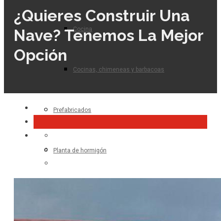
¿Quieres Construir Una
Cocina
Nave? Tenemos La Mejor
Opción
Cocinas, chimeneas y barbacoas
Prefabricados
Planta de hormigón
Para el profesional