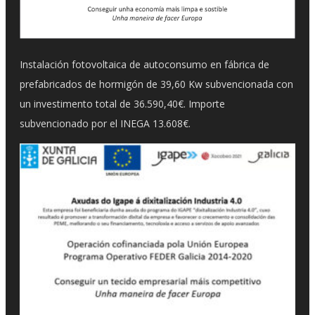
Instalación fotovoltaica de autoconsumo en fábrica de
prefabricados de hormigón de 39,60 Kw subvencionada con
un investimento total de 36.590,40€. Importe
subvencionado por el INEGA 13.608€.