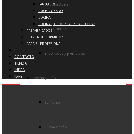
SANITARIOS
Baldosa Acera
DUCHA Y BAÑO
COCINA
COCINAS, CHIMENEAS Y BARBACOAS
Piedra Natural
PREFABRICADOS
PLANTA DE HORMIGÓN
PARA EL PROFESIONAL
BLOG
Encofrados y premarcos
CONTACTO
TIENDA
INEGA
IDAE
Cocina y baño
Sanitarios
Ducha y baño