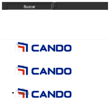
correo@bloquescando.com
982 310 353
INICIO