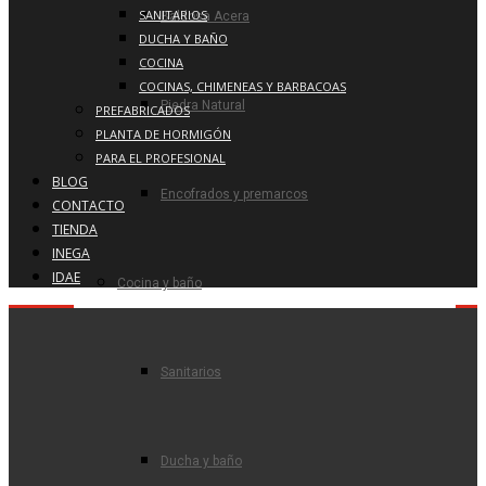
SANITARIOS
Baldosa Acera
DUCHA Y BAÑO
COCINA
COCINAS, CHIMENEAS Y BARBACOAS
Piedra Natural
PREFABRICADOS
PLANTA DE HORMIGÓN
PARA EL PROFESIONAL
BLOG
Encofrados y premarcos
CONTACTO
TIENDA
INEGA
IDAE
Cocina y baño
Sanitarios
Ducha y baño