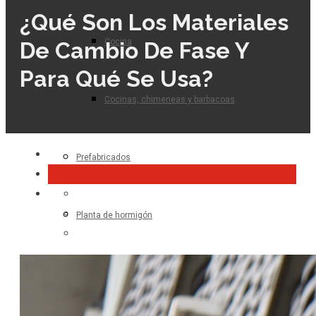
¿Qué Son Los Materiales
Cocina
De Cambio De Fase Y
Para Qué Se Usa?
Cocinas, chimeneas y barbacoas
Prefabricados
Planta de hormigón
Para el profesional