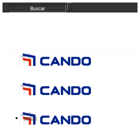
correo@bloquescando.com
982 310 353
INICIO