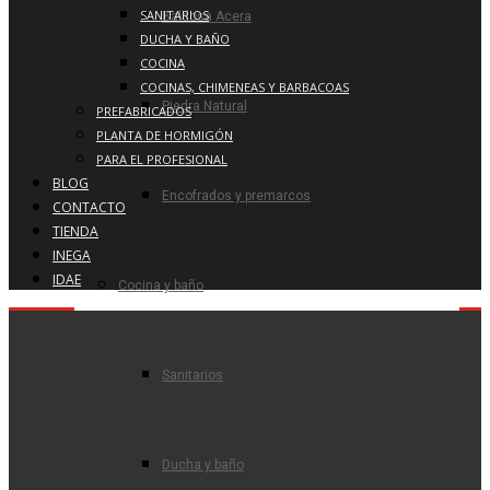
SANITARIOS
Baldosa Acera
DUCHA Y BAÑO
COCINA
COCINAS, CHIMENEAS Y BARBACOAS
Piedra Natural
PREFABRICADOS
PLANTA DE HORMIGÓN
PARA EL PROFESIONAL
BLOG
Encofrados y premarcos
CONTACTO
TIENDA
INEGA
IDAE
Cocina y baño
Sanitarios
Ducha y baño