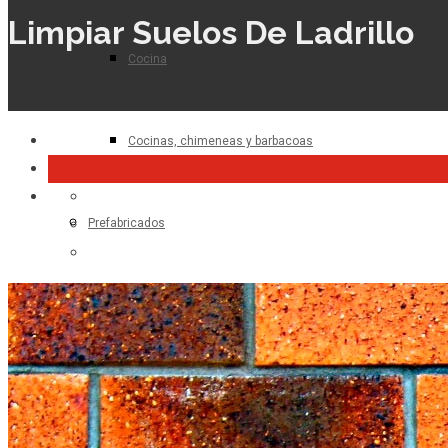
Limpiar Suelos De Ladrillo
Cocina
Cocinas, chimeneas y barbacoas
Prefabricados
Planta de hormigón
Para el profesional