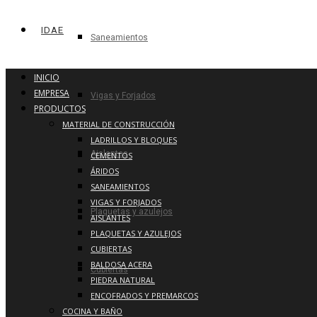
IDAE
Saneamientos
INICIO
EMPRESA
Vigas y Forjados
PRODUCTOS
MATERIAL DE CONSTRUCCIÓN
LADRILLOS Y BLOQUES
Aislantes
CEMENTOS
ÁRIDOS
SANEAMIENTOS
VIGAS Y FORJADOS
Plaquetas y azulejos
AISLANTES
PLAQUETAS Y AZULEJOS
CUBIERTAS
BALDOSA ACERA
Cubiertas
PIEDRA NATURAL
ENCOFRADOS Y PREMARCOS
COCINA Y BAÑO