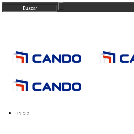
correo@bloquescando.com
982 310 353
INICIO