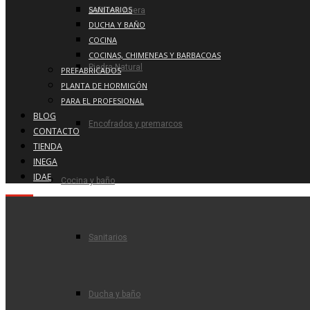
SANITARIOS
Baldosa Acera
DUCHA Y BAÑO
COCINA
COCINAS, CHIMENEAS Y BARBACOAS
Piedra Natural
PREFABRICADOS
PLANTA DE HORMIGÓN
PARA EL PROFESIONAL
BLOG
Encofrados y premarcos
CONTACTO
TIENDA
INEGA
IDAE
Cocina y baño
Sanitarios
Ducha y baño