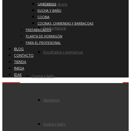
SANITARIOS
Baldosa Acera
DUCHA Y BAÑO
COCINA
COCINAS, CHIMENEAS Y BARBACOAS
Piedra Natural
PREFABRICADOS
PLANTA DE HORMIGÓN
PARA EL PROFESIONAL
BLOG
Encofrados y premarcos
CONTACTO
TIENDA
INEGA
IDAE
Cocina y baño
Sanitarios
Ducha y baño