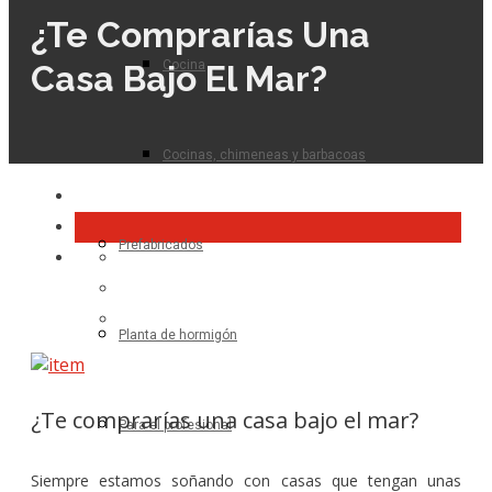
¿Te Comprarías Una
Cocina
Casa Bajo El Mar?
Cocinas, chimeneas y barbacoas
Prefabricados
Planta de hormigón
¿Te comprarías una casa bajo el mar?
Para el profesional
Siempre estamos soñando con casas que tengan unas