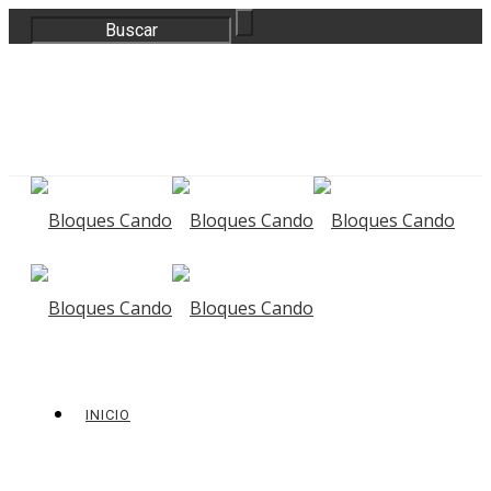
correo@bloquescando.com
982 310 353
INICIO