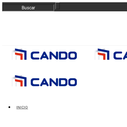
correo@bloquescando.com
982 310 353
INICIO