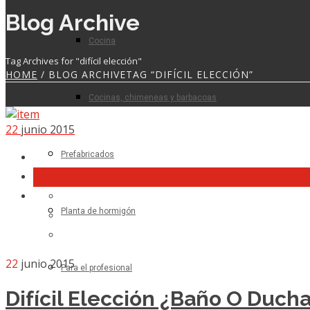
Blog Archive
Cocina
Tag Archives for "difícil elección"
HOME
/ BLOG ARCHIVETAG “DIFÍCIL ELECCIÓN”
Cocinas, chimeneas y barbacoas
22
junio 2015
Prefabricados
Planta de hormigón
22
junio 2015
Para el profesional
Difícil Elección ¿baño O Duch