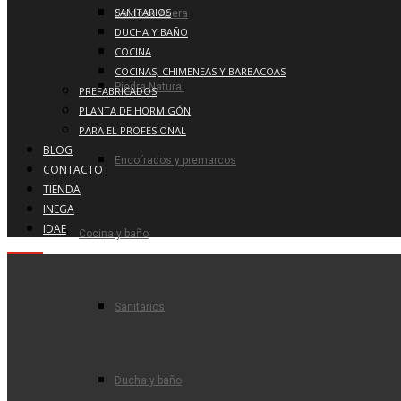
SANITARIOS
Baldosa Acera
DUCHA Y BAÑO
COCINA
COCINAS, CHIMENEAS Y BARBACOAS
Piedra Natural
PREFABRICADOS
PLANTA DE HORMIGÓN
PARA EL PROFESIONAL
BLOG
Encofrados y premarcos
CONTACTO
TIENDA
INEGA
IDAE
Cocina y baño
Sanitarios
Ducha y baño