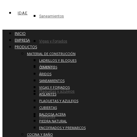
IDAE
Saneamientos
INICIO
EMPRESA
Vigas y Forjados
PRODUCTOS
MATERIAL DE CONSTRUCCIÓN
LADRILLOS Y BLOQUES
Aislantes
CEMENTOS
ÁRIDOS
SANEAMIENTOS
VIGAS Y FORJADOS
Plaquetas y azulejos
AISLANTES
PLAQUETAS Y AZULEJOS
CUBIERTAS
BALDOSA ACERA
Cubiertas
PIEDRA NATURAL
ENCOFRADOS Y PREMARCOS
COCINA Y BAÑO