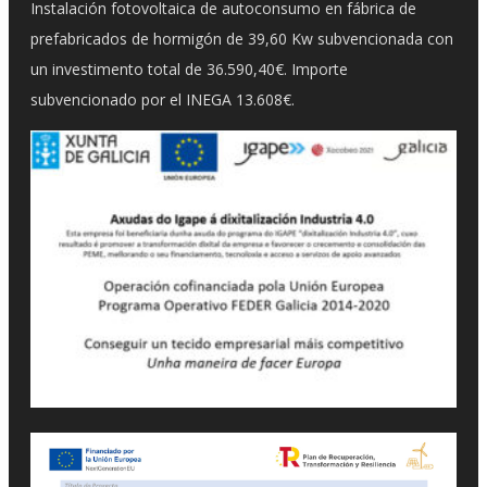
Instalación fotovoltaica de autoconsumo en fábrica de
prefabricados de hormigón de 39,60 Kw subvencionada con
un investimento total de 36.590,40€. Importe
subvencionado por el INEGA 13.608€.