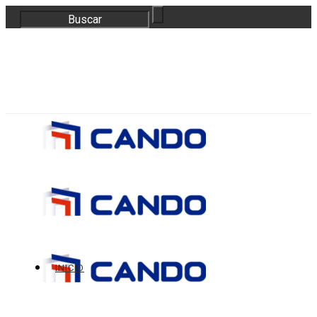
correo@bloquescando.com
982 310 353
INICIO