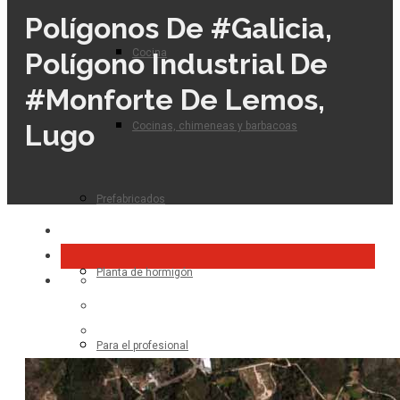
Polígonos De #galicia,
Cocina
Polígono Industrial De
#Monforte De Lemos,
Lugo
Cocinas, chimeneas y barbacoas
Prefabricados
Planta de hormigón
Para el profesional