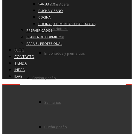
SANITARIOS
Baldosa Acera
DUCHA Y BAÑO
COCINA
COCINAS, CHIMENEAS Y BARBACOAS
Piedra Natural
PREFABRICADOS
PLANTA DE HORMIGÓN
PARA EL PROFESIONAL
BLOG
Encofrados y premarcos
CONTACTO
TIENDA
INEGA
IDAE
Cocina y baño
Sanitarios
Ducha y baño