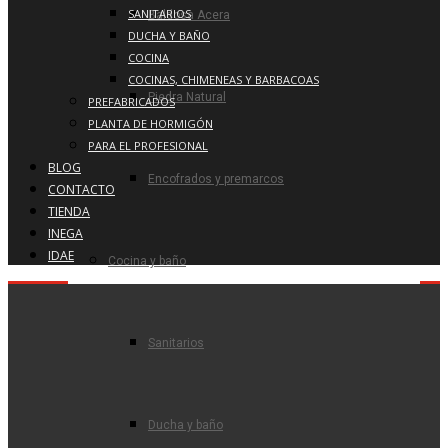
SANITARIOS
Baldosa Acera
DUCHA Y BAÑO
COCINA
COCINAS, CHIMENEAS Y BARBACOAS
Piedra Natural
PREFABRICADOS
PLANTA DE HORMIGÓN
PARA EL PROFESIONAL
BLOG
Encofrados y premarcos
CONTACTO
TIENDA
INEGA
IDAE
Cocina y baño
Sanitarios
Ducha y baño