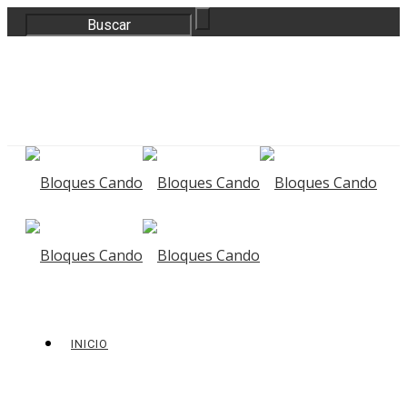
correo@bloquescando.com
982 310 353
INICIO