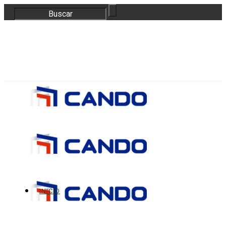
correo@bloquescando.com
982 310 353
INICIO