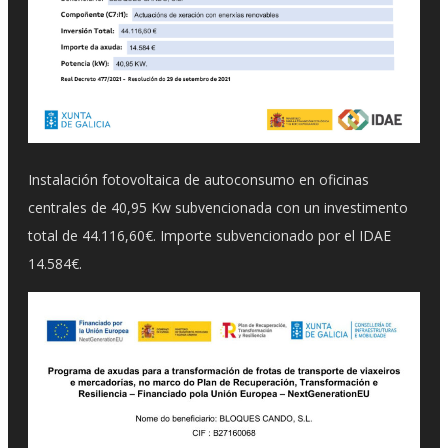
Instalación fotovoltaica de autoconsumo en oficinas
centrales de 40,95 Kw subvencionada con un investimento
total de 44.116,60€. Importe subvencionado por el IDAE
14.584€.