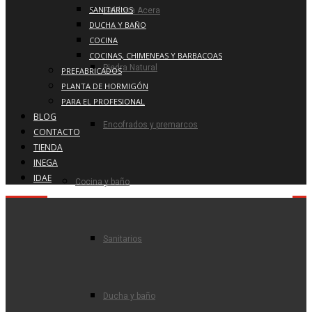
SANITARIOS
Baldosa Acera
DUCHA Y BAÑO
COCINA
COCINAS, CHIMENEAS Y BARBACOAS
Piedra Natural
PREFABRICADOS
PLANTA DE HORMIGÓN
PARA EL PROFESIONAL
BLOG
Encofrados y premarcos
CONTACTO
TIENDA
INEGA
IDAE
Cocina y baño
Sanitarios
Ducha y baño