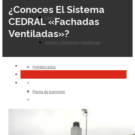
¿Conoces El Sistema
Cocina
CEDRAL «Fachadas
Ventiladas»?
Cocinas, chimeneas y barbacoas
Prefabricados
Planta de hormigón
Para el profesional