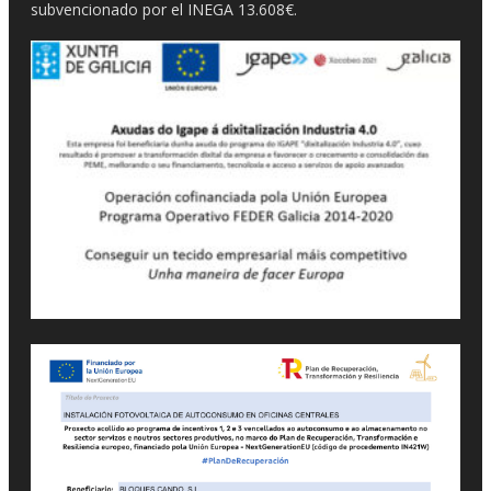
subvencionado por el INEGA 13.608€.