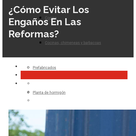
¿Cómo Evitar Los
Cocina
Engaños En Las
Reformas?
Cocinas, chimeneas y barbacoas
Prefabricados
Planta de hormigón
Para el profesional