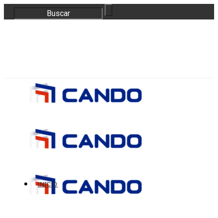
correo@bloquescando.com
982 310 353
INICIO