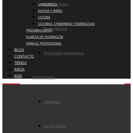
SANITARIOS
Baldosa Acera
DUCHA Y BAÑO
COCINA
COCINAS, CHIMENEAS Y BARBACOAS
Piedra Natural
PREFABRICADOS
PLANTA DE HORMIGÓN
PARA EL PROFESIONAL
BLOG
Encofrados y premarcos
CONTACTO
TIENDA
INEGA
IDAE
Cocina y baño
Sanitarios
Ducha y baño