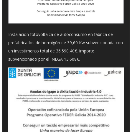
Instalación fotovoltaica de autoconsumo en fábrica de
prefabricados de hormigón de 39,60 Kw subvencionada con
un investimento total de 36.590,40€. Importe
subvencionado por el INEGA 13.608€.