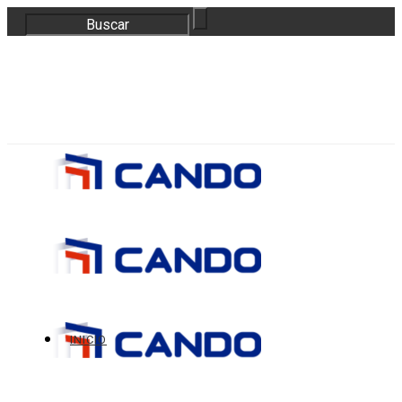
correo@bloquescando.com
982 310 353
INICIO