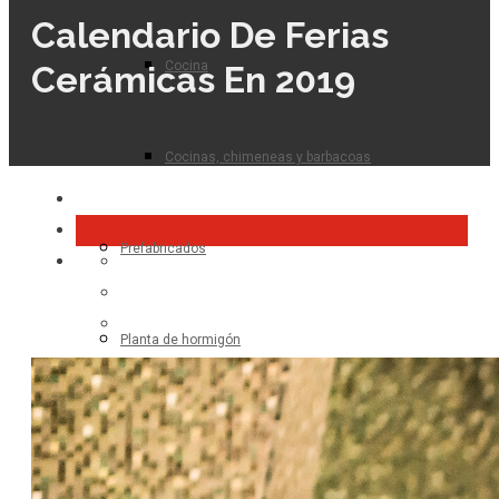
Calendario De Ferias
Cocina
Cerámicas En 2019
Cocinas, chimeneas y barbacoas
Prefabricados
Planta de hormigón
Para el profesional