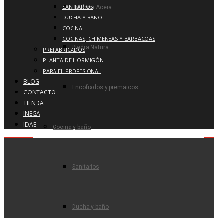
SANITARIOS
Baldosa Acera
DUCHA Y BAÑO
COCINA
COCINAS, CHIMENEAS Y BARBACOAS
Piedra Natural
PREFABRICADOS
PLANTA DE HORMIGÓN
PARA EL PROFESIONAL
BLOG
Encofrados y premarcos
CONTACTO
TIENDA
INEGA
IDAE
Cocina y baño
Sanitarios
Ducha y baño