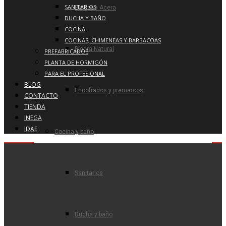
SANITARIOS
Baldosa Acera
DUCHA Y BAÑO
COCINA
COCINAS, CHIMENEAS Y BARBACOAS
Piedra Natural
PREFABRICADOS
PLANTA DE HORMIGÓN
PARA EL PROFESIONAL
BLOG
Encofrados y premarcos
CONTACTO
TIENDA
INEGA
IDAE
Cocina y baño
Sanitarios
Ducha y baño