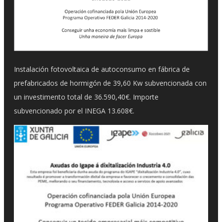
Instalación fotovoltaica de autoconsumo en fábrica de
prefabricados de hormigón de 39,60 Kw subvencionada con
un investimento total de 36.590,40€. Importe
subvencionado por el INEGA 13.608€.