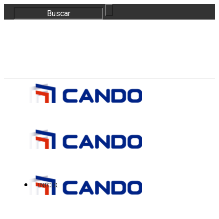
correo@bloquescando.com
982 310 353
INICIO