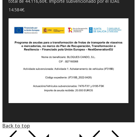
total de 44.116,60€. Importe subvencionado por el IDAE
14.584€.
Back to top