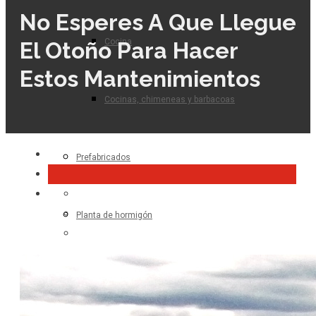
No Esperes A Que Llegue
Cocina
El Otoño Para Hacer
Estos Mantenimientos
Cocinas, chimeneas y barbacoas
Prefabricados
Planta de hormigón
Para el profesional