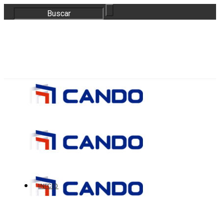
correo@bloquescando.com
982 310 353
INICIO