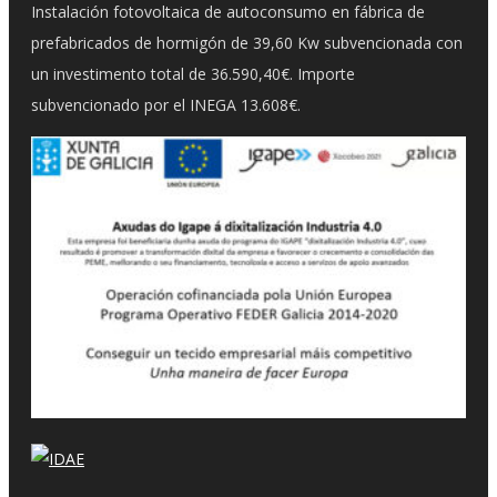
Instalación fotovoltaica de autoconsumo en fábrica de
prefabricados de hormigón de 39,60 Kw subvencionada con
un investimento total de 36.590,40€. Importe
subvencionado por el INEGA 13.608€.