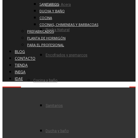
SANITARIOS
Baldosa Acera
DUCHA Y BAÑO
COCINA
COCINAS, CHIMENEAS Y BARBACOAS
Piedra Natural
PREFABRICADOS
PLANTA DE HORMIGÓN
PARA EL PROFESIONAL
BLOG
Encofrados y premarcos
CONTACTO
TIENDA
INEGA
IDAE
Cocina y baño
Sanitarios
Ducha y baño