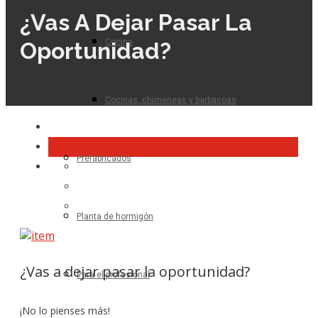
¿Vas A Dejar Pasar La
Cocina
Oportunidad?
Cocinas, chimeneas y barbacoas
Prefabricados
Planta de hormigón
¿Vas a dejar pasar la oportunidad?
Para el profesional
¡No lo pienses más!