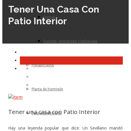
Tener Una Casa Con
Cocina
Patio Interior
Cocinas, chimeneas y barbacoas
Prefabricados
Planta de hormigón
Tener una casa con Patio Interior
Para el profesional
Hay una leyenda popular que dice: Un Sevillano mandó