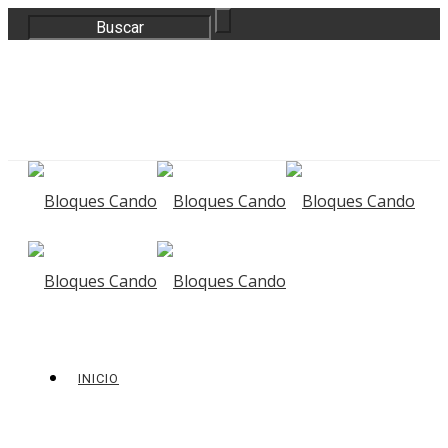
correo@bloquescando.com
982 310 353
INICIO