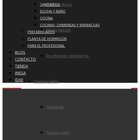
SANITARIOS
Baldosa Acera
DUCHA Y BAÑO
COCINA
COCINAS, CHIMENEAS Y BARBACOAS
Piedra Natural
PREFABRICADOS
PLANTA DE HORMIGÓN
PARA EL PROFESIONAL
BLOG
Encofrados y premarcos
CONTACTO
TIENDA
INEGA
IDAE
Cocina y baño
Sanitarios
Ducha y baño