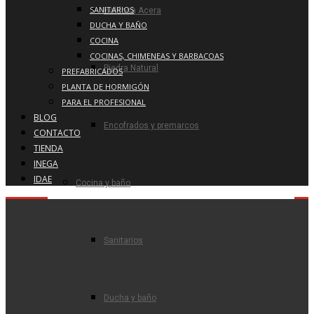
SANITARIOS
Baldosa Acera
DUCHA Y BAÑO
COCINA
COCINAS, CHIMENEAS Y BARBACOAS
Piedra Natural
PREFABRICADOS
PLANTA DE HORMIGÓN
PARA EL PROFESIONAL
BLOG
Encofrados y premarcos
CONTACTO
TIENDA
INEGA
IDAE
Cocina y baño
Sanitarios
Ducha y baño