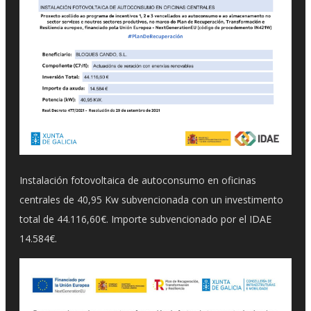
Instalación fotovoltaica de autoconsumo en oficinas
centrales de 40,95 Kw subvencionada con un investimento
total de 44.116,60€. Importe subvencionado por el IDAE
14.584€.