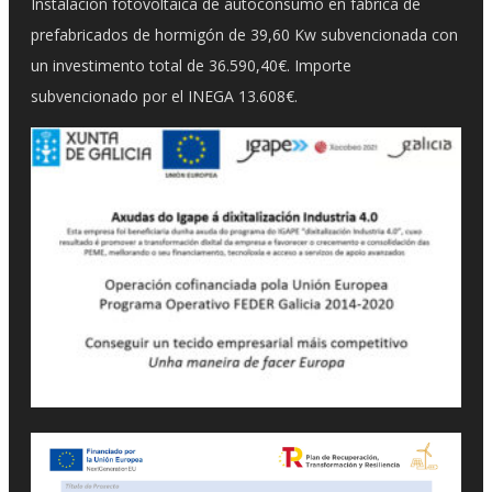
Instalación fotovoltaica de autoconsumo en fábrica de
prefabricados de hormigón de 39,60 Kw subvencionada con
un investimento total de 36.590,40€. Importe
subvencionado por el INEGA 13.608€.