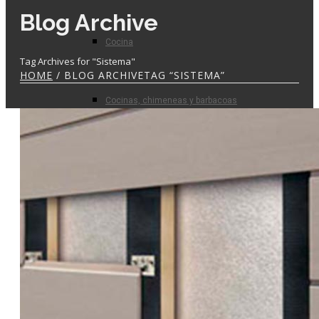
Blog Archive
Cocina
Tag Archives for "Sistema"
HOME
/ BLOG ARCHIVETAG “SISTEMA”
Cocinas, chimeneas y barbacoas
Prefabricados
Planta de hormigón
Para el profesional