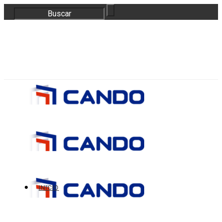
correo@bloquescando.com
982 310 353
INICIO