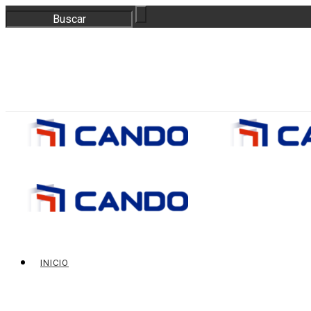
correo@bloquescando.com
982 310 353
INICIO