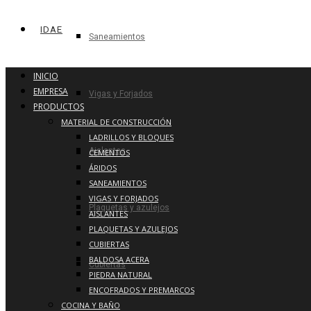
IDAE
Saneamientos
INICIO
EMPRESA
Vigas y Forjados
PRODUCTOS
MATERIAL DE CONSTRUCCIÓN
LADRILLOS Y BLOQUES
Aislantes
CEMENTOS
ÁRIDOS
SANEAMIENTOS
VIGAS Y FORJADOS
Plaquetas y azulejos
AISLANTES
PLAQUETAS Y AZULEJOS
CUBIERTAS
BALDOSA ACERA
Cubiertas
PIEDRA NATURAL
ENCOFRADOS Y PREMARCOS
COCINA Y BAÑO