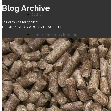
Blog Archive
Cocina
Tag Archives for "pellet"
HOME
/ BLOG ARCHIVETAG “PELLET”
Cocinas, chimeneas y barbacoas
Prefabricados
Planta de hormigón
Para el profesional