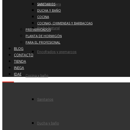
SANITARIOS
Baldosa Acera
DUCHA Y BAÑO
COCINA
COCINAS, CHIMENEAS Y BARBACOAS
Piedra Natural
PREFABRICADOS
PLANTA DE HORMIGÓN
PARA EL PROFESIONAL
BLOG
Encofrados y premarcos
CONTACTO
TIENDA
INEGA
IDAE
Cocina y baño
Sanitarios
Ducha y baño