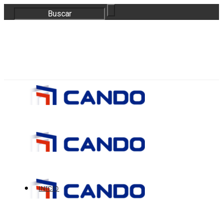
correo@bloquescando.com
982 310 353
INICIO