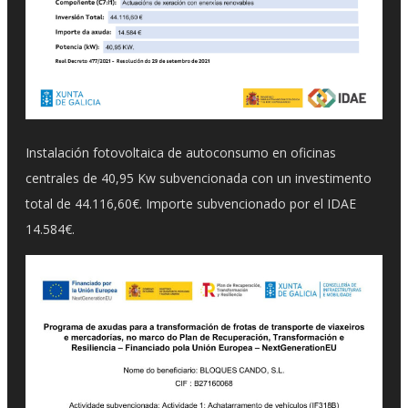
Instalación fotovoltaica de autoconsumo en oficinas
centrales de 40,95 Kw subvencionada con un investimento
total de 44.116,60€. Importe subvencionado por el IDAE
14.584€.