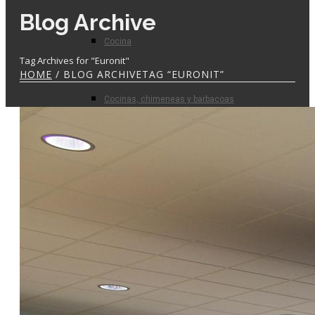
Blog Archive
Cocina
Tag Archives for "Euronit"
HOME
/ BLOG ARCHIVETAG “EURONIT”
Cocinas, chimeneas y barbacoas
Prefabricados
Planta de hormigón
Para el profesional