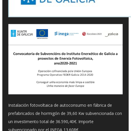
Instalación fotovoltaica de autoconsumo en fábrica de
prefabricados de hormigón de 39,60 Kw subvencionada con
un investimento total de 36.590,40€. Importe
subvencionado por el INEGA 13.608€.