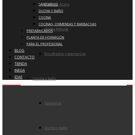
SANITARIOS
Baldosa Acera
DUCHA Y BAÑO
COCINA
COCINAS, CHIMENEAS Y BARBACOAS
Piedra Natural
PREFABRICADOS
PLANTA DE HORMIGÓN
PARA EL PROFESIONAL
BLOG
Encofrados y premarcos
CONTACTO
TIENDA
INEGA
IDAE
Cocina y baño
Sanitarios
Ducha y baño