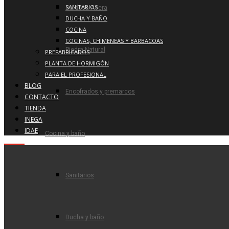
SANITARIOS
Baldosa Acera
DUCHA Y BAÑO
COCINA
COCINAS, CHIMENEAS Y BARBACOAS
Piedra Natural
PREFABRICADOS
PLANTA DE HORMIGÓN
PARA EL PROFESIONAL
BLOG
Encofrados y premarcos
CONTACTO
TIENDA
INEGA
IDAE
Cocina y baño
Sanitarios
Ducha y baño