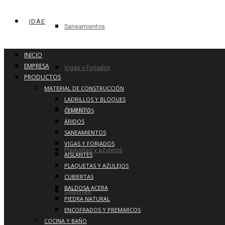
IDAE
Saneamientos
INICIO
EMPRESA
Vigas y Forjados
PRODUCTOS
MATERIAL DE CONSTRUCCIÓN
LADRILLOS Y BLOQUES
Aislantes
CEMENTOS
ÁRIDOS
SANEAMIENTOS
VIGAS Y FORJADOS
Plaquetas y azulejos
AISLANTES
PLAQUETAS Y AZULEJOS
CUBIERTAS
BALDOSA ACERA
Cubiertas
PIEDRA NATURAL
ENCOFRADOS Y PREMARCOS
COCINA Y BAÑO