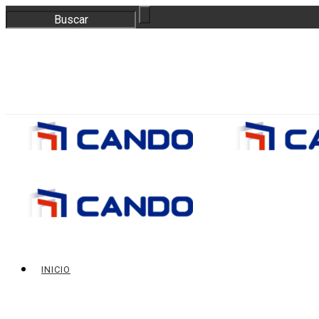
correo@bloquescando.com
982 310 353
INICIO