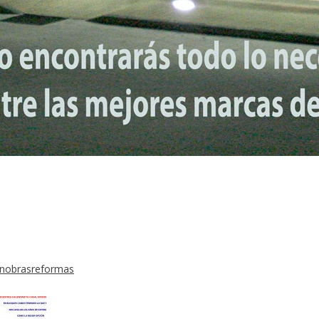
ón
obras
reformas