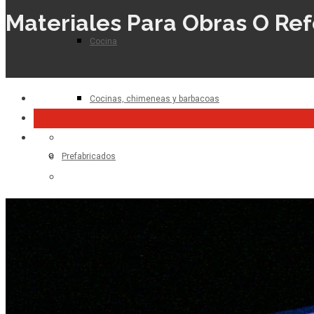
Materiales Para Obras O Re
Cocina
Cocinas, chimeneas y barbacoas
Prefabricados
Planta de hormigón
Para el profesional