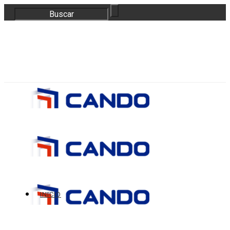
correo@bloquescando.com
982 310 353
INICIO