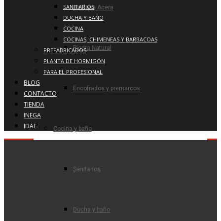
SANITARIOS
Baldosa Acera
DUCHA Y BAÑO
COCINA
COCINAS, CHIMENEAS Y BARBACOAS
Piedra Natural
PREFABRICADOS
PLANTA DE HORMIGÓN
PARA EL PROFESIONAL
BLOG
Encofrados y premarcos
CONTACTO
TIENDA
INEGA
IDAE
Cocina y baño
Sanitarios
Ducha y baño