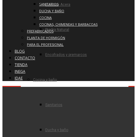
SANITARIOS
Baldosa Acera
DUCHA Y BAÑO
COCINA
COCINAS, CHIMENEAS Y BARBACOAS
Piedra Natural
PREFABRICADOS
PLANTA DE HORMIGÓN
PARA EL PROFESIONAL
BLOG
Encofrados y premarcos
CONTACTO
TIENDA
INEGA
IDAE
Cocina y baño
Sanitarios
Ducha y baño