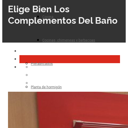
Elige Bien Los
Cocina
Complementos Del Baño
Cocinas, chimeneas y barbacoas
Prefabricados
Planta de hormigón
Para el profesional