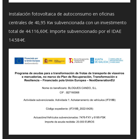
Instalación fotovoltaica de autoconsumo en oficinas
centrales de 40,95 Kw subvencionada con un investimento
total de 44.116,60€. Importe subvencionado por el IDAE
14.584€.