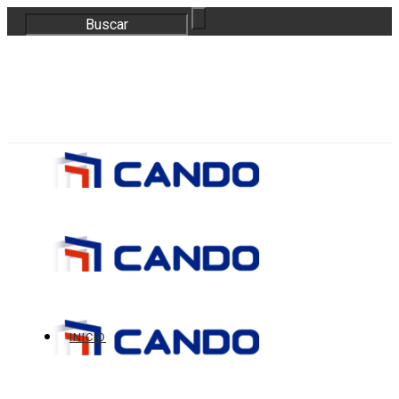
correo@bloquescando.com
982 310 353
INICIO