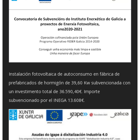
Instalación fotovoltaica de autoconsumo en fábrica de
prefabricados de hormigón de 39,60 Kw subvencionada con
un investimento total de 36.590,40€. Importe
subvencionado por el INEGA 13.608€.