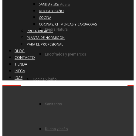
SANITARIOS
Baldosa Acera
DUCHA Y BAÑO
COCINA
COCINAS, CHIMENEAS Y BARBACOAS
Piedra Natural
PREFABRICADOS
PLANTA DE HORMIGÓN
PARA EL PROFESIONAL
BLOG
Encofrados y premarcos
CONTACTO
TIENDA
INEGA
IDAE
Cocina y baño
Sanitarios
Ducha y baño