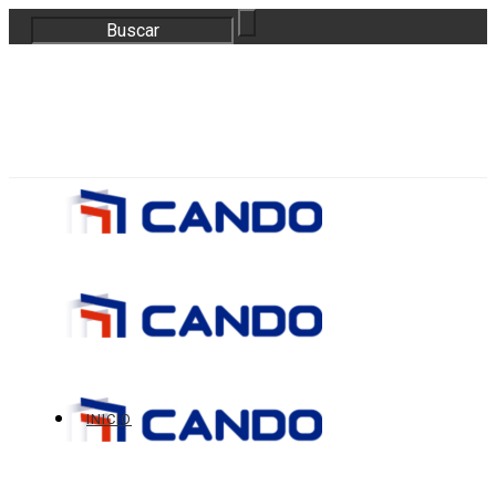
correo@bloquescando.com
982 310 353
INICIO