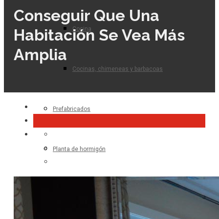
Conseguir Que Una
Cocina
Habitación Se Vea Más
Amplia
Cocinas, chimeneas y barbacoas
Prefabricados
Planta de hormigón
Para el profesional