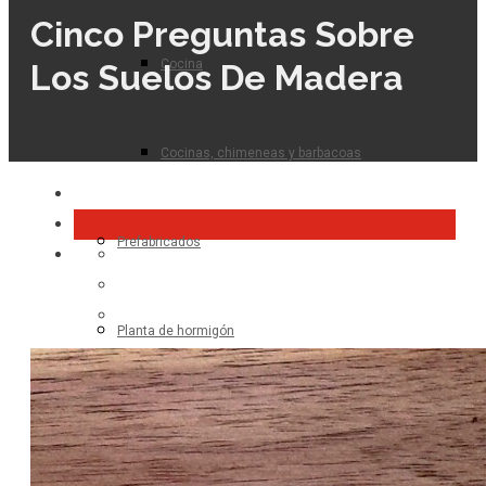
Cinco Preguntas Sobre
Cocina
Los Suelos De Madera
Cocinas, chimeneas y barbacoas
Prefabricados
Planta de hormigón
Para el profesional