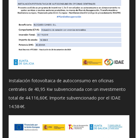
Instalación fotovoltaica de autoconsumo en oficinas
centrales de 40,95 Kw subvencionada con un investimento
total de 44.116,60€. Importe subvencionado por el IDAE
14.584€.