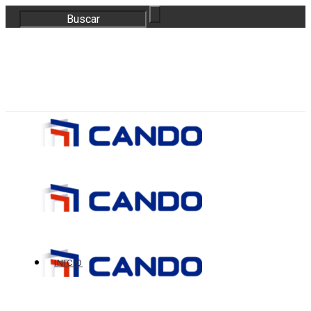
correo@bloquescando.com
982 310 353
INICIO