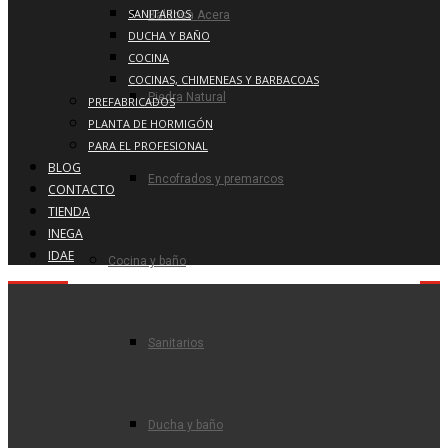
SANITARIOS
Baldosa Acera
DUCHA Y BAÑO
COCINA
COCINAS, CHIMENEAS Y BARBACOAS
Piedra Natural
PREFABRICADOS
PLANTA DE HORMIGÓN
PARA EL PROFESIONAL
BLOG
Encofrados y premarcos
CONTACTO
TIENDA
INEGA
IDAE
Cocina y baño
Sanitarios
Ducha y baño