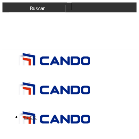
correo@bloquescando.com
982 310 353
INICIO