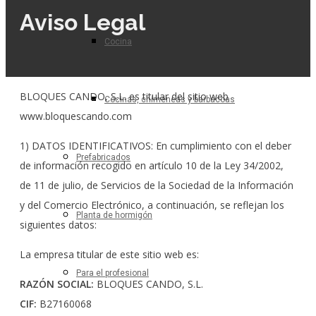
Aviso Legal
Cocina
BLOQUES CANDO, S.L. es titular del sitio web
Cocinas, chimeneas y barbacoas
www.bloquescando.com
1) DATOS IDENTIFICATIVOS: En cumplimiento con el deber
Prefabricados
de información recogido en artículo 10 de la Ley 34/2002,
de 11 de julio, de Servicios de la Sociedad de la Información
y del Comercio Electrónico, a continuación, se reflejan los
Planta de hormigón
siguientes datos:
La empresa titular de este sitio web es:
Para el profesional
RAZÓN SOCIAL:
BLOQUES CANDO, S.L.
CIF:
B27160068