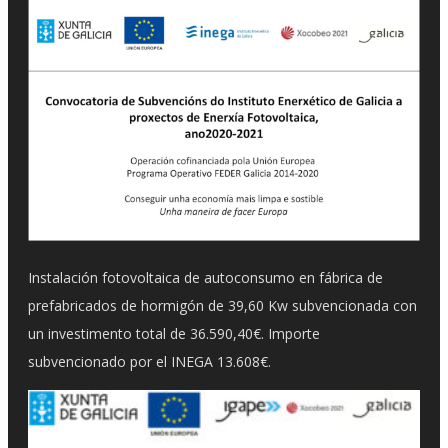
Instalación fotovoltaica de autoconsumo en fábrica de
prefabricados de hormigón de 39,60 Kw subvencionada con
un investimento total de 36.590,40€. Importe
subvencionado por el INEGA 13.608€.