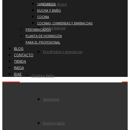
SANITARIOS
Baldosa Acera
DUCHA Y BAÑO
COCINA
COCINAS, CHIMENEAS Y BARBACOAS
Piedra Natural
PREFABRICADOS
PLANTA DE HORMIGÓN
PARA EL PROFESIONAL
BLOG
Encofrados y premarcos
CONTACTO
TIENDA
INEGA
IDAE
Cocina y baño
Sanitarios
Ducha y baño