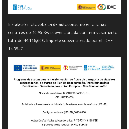
Instalación fotovoltaica de autoconsumo en oficinas
centrales de 40,95 Kw subvencionada con un investimento
total de 44.116,60€. Importe subvencionado por el IDAE
14.584€.