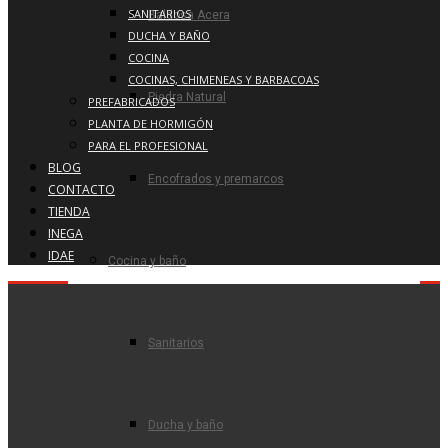
SANITARIOS
Baldosa Acera
DUCHA Y BAÑO
COCINA
COCINAS, CHIMENEAS Y BARBACOAS
Piedra Natural
PREFABRICADOS
PLANTA DE HORMIGÓN
PARA EL PROFESIONAL
BLOG
Encofrados y premarcos
CONTACTO
TIENDA
INEGA
IDAE
Cocina y baño
Sanitarios
Ducha y baño