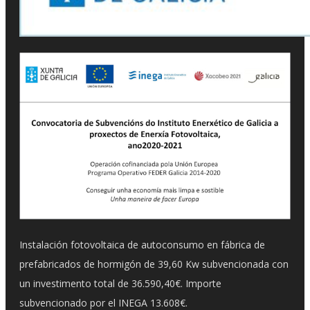
Instalación fotovoltaica de autoconsumo en fábrica de
prefabricados de hormigón de 39,60 Kw subvencionada con
un investimento total de 36.590,40€. Importe
subvencionado por el INEGA 13.608€.