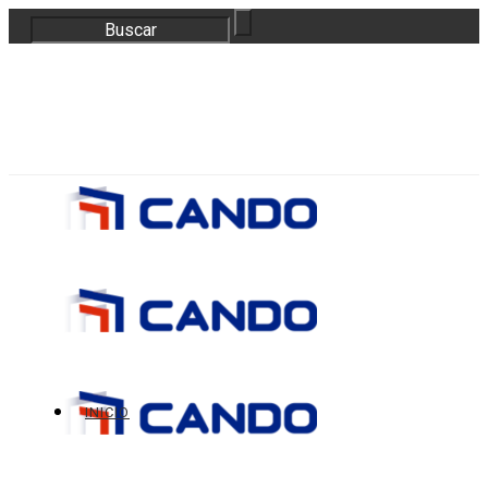
correo@bloquescando.com
982 310 353
INICIO