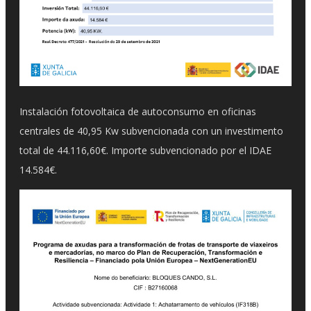
Instalación fotovoltaica de autoconsumo en oficinas
centrales de 40,95 Kw subvencionada con un investimento
total de 44.116,60€. Importe subvencionado por el IDAE
14.584€.